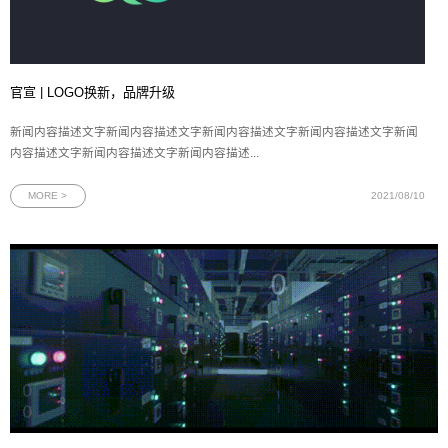
官宣 | LOGO换新，品牌升级
新闻内容描述文字新闻内容描述文字新闻内容描述文字新闻内容描述文字新闻
内容描述文字新闻内容描述文字新闻内容描述...
MORE >
2021/08/10