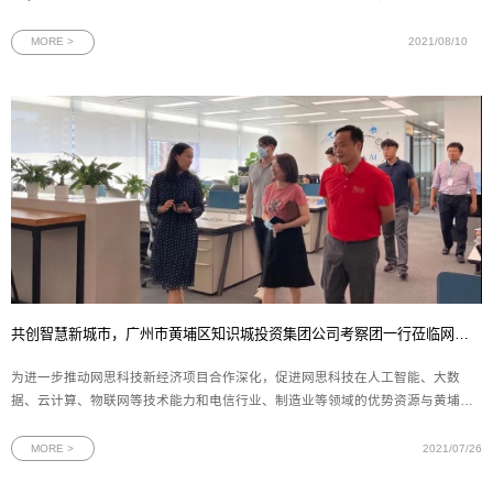
获得行业认可，市场估值再升新台阶。Alphamind AI能力开放平台在2021年6
月9-10日广州举办的“青创杯”第八届广州青年创新创业大赛中，经线上演讲推
MORE >
2021/08/10
介和答辩环节的严格评审，网思科技
共创智慧新城市，广州市黄埔区知识城投资集团公司考察团一行莅临网思科技指导交流
为进一步推动网思科技新经济项目合作深化，促进网思科技在人工智能、大数
据、云计算、物联网等技术能力和电信行业、制造业等领域的优势资源与黄埔区
数字经济产业发展有机结合。9月8日，广州市黄埔区知识城投资集团公司副总杜
飞、数字产业总经理段晓讷一行莅临网思科技考察指导工作，公司吴俊、黄朝晖
MORE >
2021/07/26
等多位领导陪同出席。知