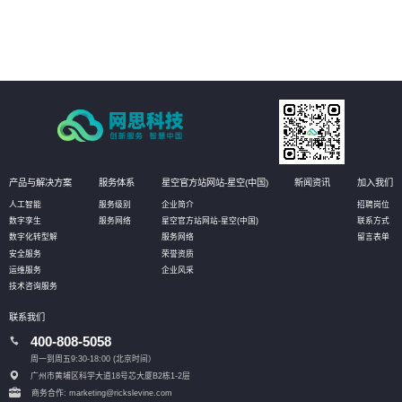
产品与解决方案
服务体系
星空官方站网站-星空(中国)
新闻资讯
加入我们
人工智能
服务级别
企业简介
招聘岗位
数字孪生
服务网络
星空官方站网站-星空(中国)
联系方式
数字化转型解
服务网络
留言表单
安全服务
荣誉资质
运维服务
企业风采
技术咨询服务
联系我们
400-808-5058
周一到周五9:30-18:00 (北京时间）
广州市黄埔区科学大道18号芯大厦B2栋1-2层
商务合作: marketing@rickslevine.com