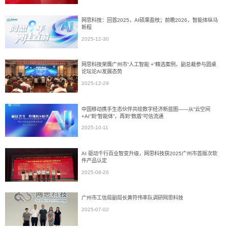
网思科技：回首2025，AI硕果盈枝；前瞻2026，智能体纵马
新程
2025-12-30
网思科技荣膺广州市“人工智能 +”精选案例，副总裁参与圆桌
论坛论AI发展态势
2025-12-29
中国移动携手生态伙伴共绘数字经济新蓝图——从“云空间
+AI”到“智能体”，再到“数盾”可信流通
2025-10-11
AI 驱动千行百业智变升级，网思科技获2025广州市首版次软
件产品认定
2025-08-26
广州市工信局副局长黄符伟率队调研网思科技
2025-07-02