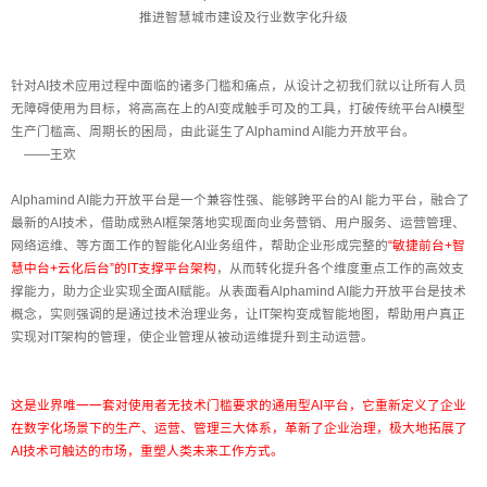
推进智慧城市建设及行业数字化升级
针对AI技术应用过程中面临的诸多门槛和痛点，从设计之初我们就以让所有人员
无障碍使用为目标，将高高在上的AI变成触手可及的工具，打破传统平台AI模型
生产门槛高、周期长的困局，由此诞生了Alphamind AI能力开放平台。
——王欢
Alphamind AI能力开放平台是一个兼容性强、能够跨平台的AI 能力平台，融合了
最新的AI技术，借助成熟AI框架落地实现面向业务营销、用户服务、运营管理、
网络运维、等方面工作的智能化AI业务组件，帮助企业形成完整的
“敏捷前台+智
慧中台+云化后台”的IT支撑平台架构
，从而转化提升各个维度重点工作的高效支
撑能力，助力企业实现全面AI赋能。从表面看Alphamind AI能力开放平台是技术
概念，实则强调的是通过技术治理业务，让IT架构变成智能地图，帮助用户真正
实现对IT架构的管理，使企业管理从被动运维提升到主动运营。
这是业界唯一一套对使用者无技术门槛要求的通用型AI平台，它重新定义了企业
在数字化场景下的生产、运营、管理三大体系，革新了企业治理，极大地拓展了
AI技术可触达的市场，重塑人类未来工作方式。