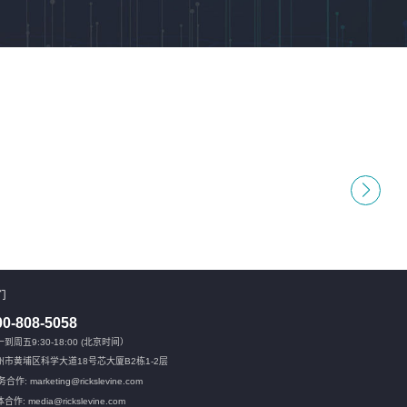
们
00-808-5058
到周五9:30-18:00 (北京时间）
州市黄埔区科学大道18号芯大厦B2栋1-2层
合作: marketing@rickslevine.com
合作: media@rickslevine.com