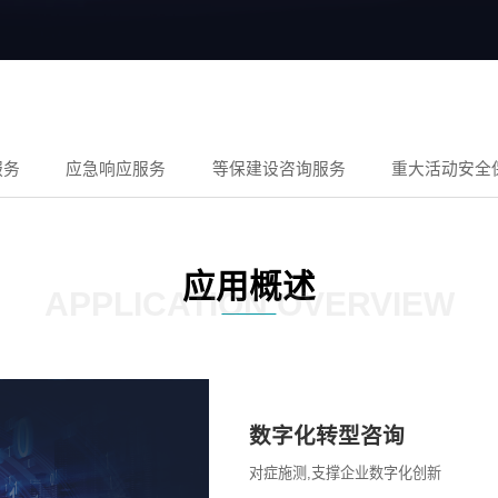
服务
应急响应服务
等保建设咨询服务
重大活动安全
应用概述
APPLICATION OVERVIEW
数字化转型咨询
对症施测,支撑企业数字化创新