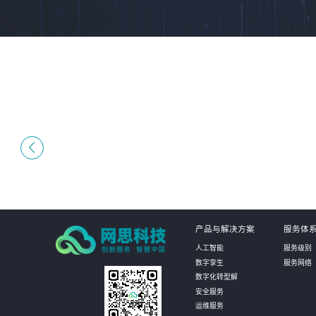
产品与解决方案
服务体
人工智能
服务级别
数字孪生
服务网络
数字化转型解
安全服务
运维服务