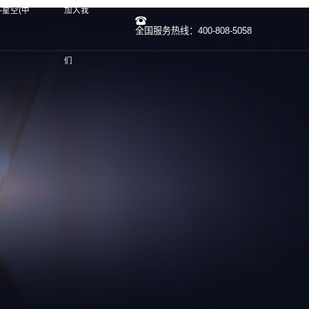
-星空(中
加入我
全国服务热线：400-808-5058
们