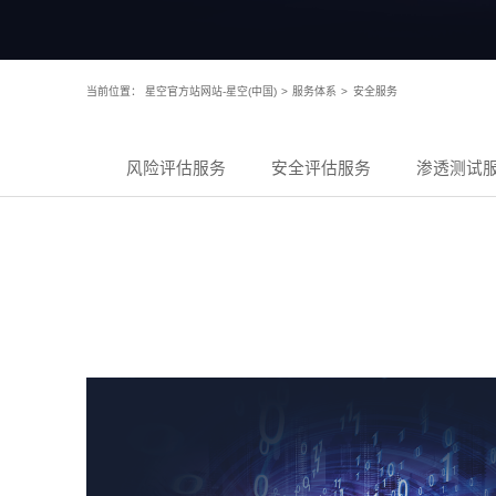
当前位置：
星空官方站网站-星空(中国)
>
服务体系
>
安全服务
风险评估服务
安全评估服务
渗透测试