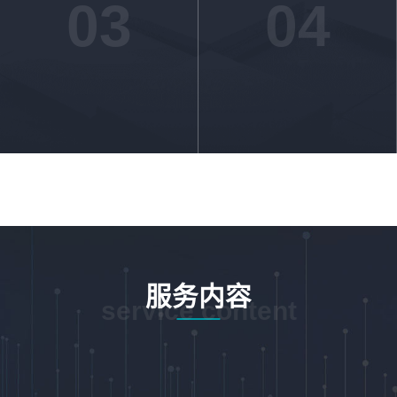
03
04
服务内容
service content