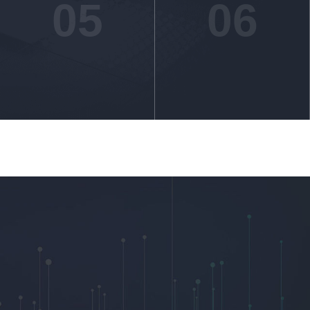
05
06