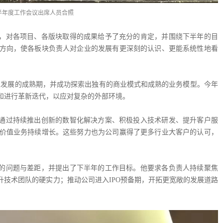
半年度工作会议出席人员合照
，对各项目、各版块取得的成果给予了充分的肯定，并围绕下半年的目
方向，使各板块负责人对企业的发展有更深刻的认识、更能系统性地看
业发展的成熟期，并成功探索出独有的商业模式和成熟的业务模型。今年
和进行革新迭代，以应对复杂的外部环境。
通过持续推出创新的数智化解决方案、积极投入技术研发、提升客户服
价值业务持续增长。这些努力也为公司赢得了更多行业大客户的认可，
的问题与差距，并提出了下半年的工作目标。他要求各负责人持续聚焦
技术团队的硬实力；推动公司进入IPO预备期，开拓更宽敞的发展道路