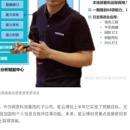
技高级副总裁曾波发表讲话
，作为网思科技集团的子公司，星云博创上半年已实现了预期目标。尤
息加固和个人信息合规评估等功能。未来，星云博创将重点发展密码安
上取得突破。