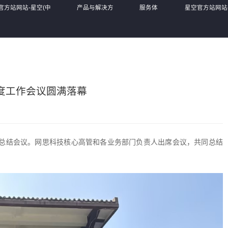
官方站网站-星空(中
产品与解决方
服务体
星空官方站网站
案
系
国)
年度工作会议圆满落幕
工作总结会议。网思科技核心高管和各业务部门负责人出席会议，共同总结