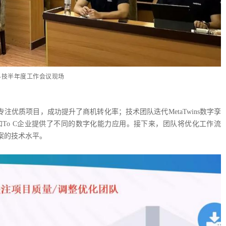
科技半年度工作会议现场
优质项目，成功提升了商机转化率；技术团队迭代MetaTwins数字孪
和To C企业提供了不同的数字化能力应用。接下来，团队将优化工作流
案的技术水平。