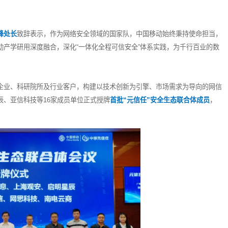
峰处长
致辞表示，作为网络安全领域的国家队，中国移动始终秉持使命担当，
产学研用深度融合，深化“一体化全程可信安全”体系实践，为千行百业的数
企业、科研院所及行业客户，构建以技术创新为引擎、市场需求为导向的网信
辰、亚信科技等16家成员单位正式授牌
首批“元信任”安全生态联合体成员
，