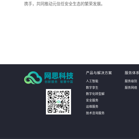
携手，共同推动元信任安全生态的繁荣发展。
产品与解决方案
服务体
人工智能
服务级别
数字孪生
服务网络
数字化转型解
安全服务
运维服务
技术咨询服务