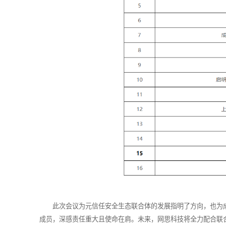
此次会议为元信任安全生态联合体的发展指明了方向，也为
成员，深感责任重大且使命在肩。未来，网思科技将全力配合联