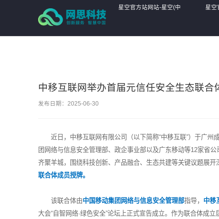
星空官方站网站-星空(中国)
星空官方站网站-星空(中
星空
国)
国)
中移互联网举办首届元信任安全生态联合
发布日期：2025-06-30
近日，中移互联网有限公司（以下简称“中移互联”）于广州
团网络与信息安全管理部、政企事业部以及广东移动等12家省公
齐聚羊城，围绕科技创新、产品融合、生态共建等关键议题展开
联合体成员授牌。
该联合体由
中国移动集团网络与信息安全管理部
指导，
中移
大会“自智网络·绿色安全”论坛上正式宣告成立。作为联合体成