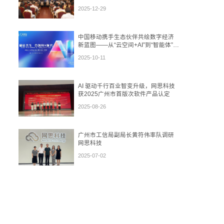
势
2025-12-29
中国移动携手生态伙伴共绘数字经济
新蓝图——从“云空间+AI”到“智能体”，
再到“数盾”可信流通
2025-10-11
AI 驱动千行百业智变升级，网思科技
获2025广州市首版次软件产品认定
2025-08-26
广州市工信局副局长黄符伟率队调研
网思科技
2025-07-02