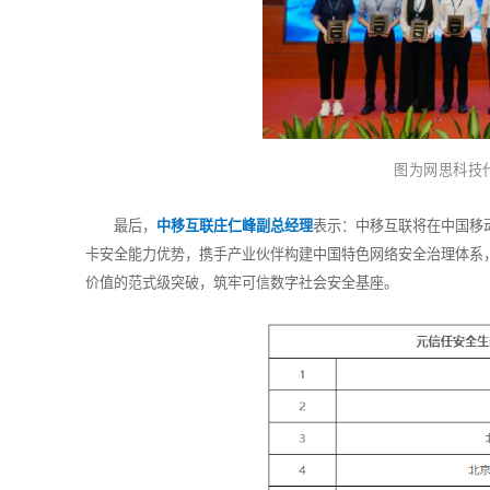
图为网思科技
最后，
中移互联庄仁峰副总经理
表示：中移互联将在中国移
卡安全能力优势，携手产业伙伴构建中国特色网络安全治理体系
价值的范式级突破，筑牢可信数字社会安全基座。