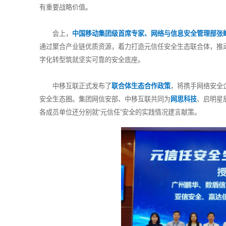
有重要战略价值。
会上，
中国移动集团级首席专家、网络与信息安全管理部张
通过聚合产业链优质资源，着力打造元信任安全生态联合体，推动
字化转型筑就坚实可靠的安全底座。
中移互联正式发布了
联合体生态合作政策
，将携手网络安全
安全生态圈。集团网信安部、中移互联共同为
网思科技
、启明星
各成员单位还分别就“元信任”安全的实践情况建言献策。